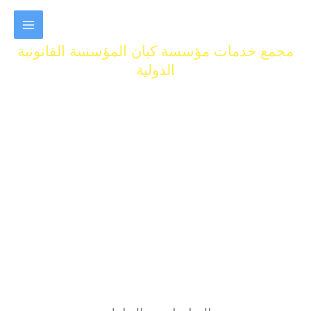
خطي
لى
لمحتوى
مجمع خدمات مؤسسة كيان المؤسسة القانونية
الدولية
جميع خدمات التوافق الاجتماعي وخدمات الأسرة
للاستفسار تواصل مع القسم المختص فون او واتساب
01015949728
01015948931
تواصل معنا