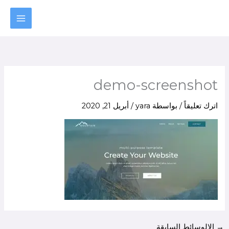
خطي
لى
لمحتوى
demo-screenshot
اترك تعليقاً
/ بواسطة
yara
/
أبريل 21, 2020
→
الالوسائط السابقة