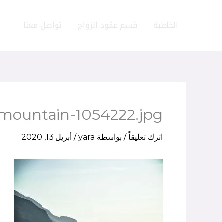
خطي
لى
الخاطبة
قسم عقود الزواج
تواصل معنا
لمحتوى
mountain-1054222.jpg
اترك تعليقاً
/ بواسطة
yara
/
أبريل 13, 2020