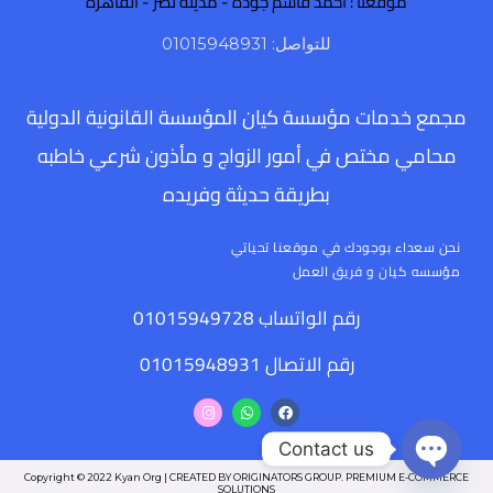
موقعنا : احمد قاسم جودة - مدينة نصر - القاهرة
للتواصل: 01015948931
مجمع خدمات مؤسسة كيان المؤسسة القانونية الدولية
محامي مختص في أمور الزواج و مأذون شرعي خاطبه
بطريقة حديثة وفريده
نحن سعداء بوجودك في موقعنا تحياتي
مؤسسه كيان و فريق العمل
رقم الواتساب 01015949728
رقم الاتصال 01015948931
I
W
F
n
h
a
s
a
c
Contact us
t
t
e
a
s
b
g
a
o
Copyright © 2022 Kyan Org | CREATED BY ORIGINATORS GROUP. PREMIUM E-COMMERCE
OPEN CHATY
r
p
o
SOLUTIONS